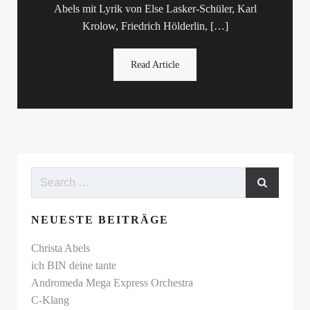
Abels mit Lyrik von Else Lasker-Schüler, Karl
Krolow, Friedrich Hölderlin, […]
Read Article
NEUESTE BEITRÄGE
Christa Abels
ich BIN deine tante
Andromeda Mega Express Orchestra
C-Klang