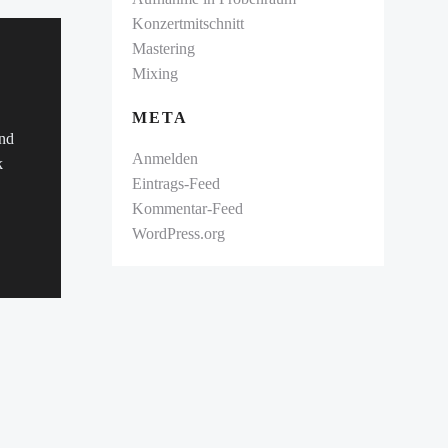
Konzertmitschnitt
Mastering
Mixing
META
und
Anmelden
k
Eintrags-Feed
Kommentar-Feed
WordPress.org