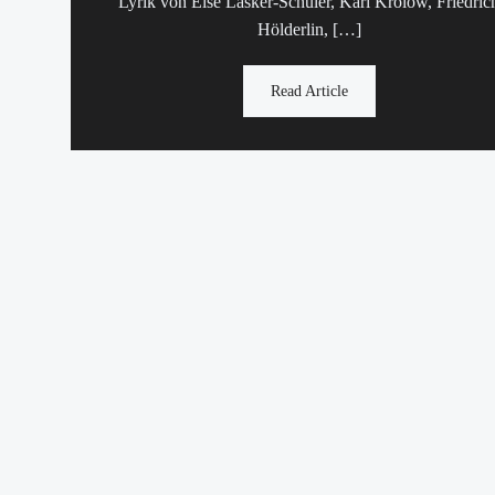
Lyrik von Else Lasker-Schüler, Karl Krolow, Friedric
Hölderlin, […]
Read Article