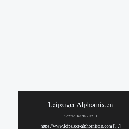
Leipziger Alphornisten
-
Konrad Jende
Jan. 1
https://www.leipziger-alphornisten.com […]