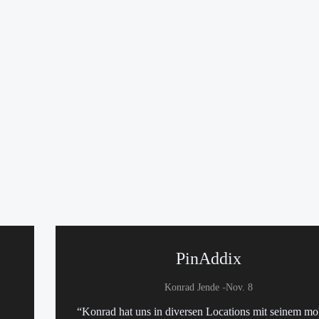
PinAddix
-
Konrad Jende
Nov. 8
“Konrad hat uns in diversen Locations mit seinem mo