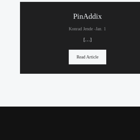
PinAddix
-
Konrad Jende
Jan. 1
[…]
Read Article