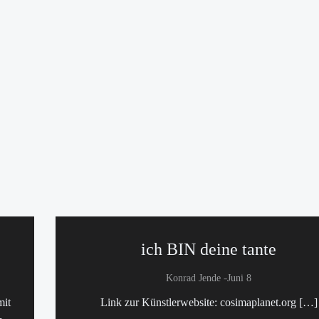
ich BIN deine tante
-
Konrad Jende
Juni 8
mit
Link zur Künstlerwebsite: cosimaplanet.org […]