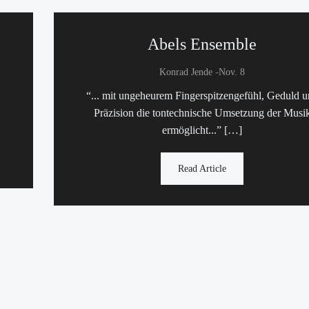
Abels Ensemble
-
Konrad Jende
Nov. 8
“... mit ungeheurem Fingerspitzengefühl, Geduld 
Präzision die tontechnische Umsetzung der Musi
ermöglicht...” […]
Read Article