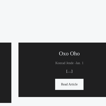
Oxo Oho
-
Konrad Jende
Jan. 1
[…]
Read Article