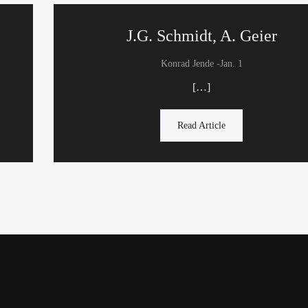
J.G. Schmidt, A. Geier
-
Konrad Jende
Jan. 1
[…]
Read Article