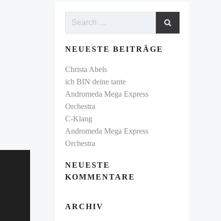
NEUESTE BEITRÄGE
Christa Abels
ich BIN deine tante
Andromeda Mega Express
Orchestra
C-Klang
Andromeda Mega Express
Orchestra
NEUESTE
KOMMENTARE
ARCHIV