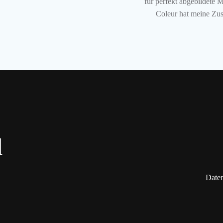
für perfekt abgebildete 
Coleur hat meine Zus
d
Date