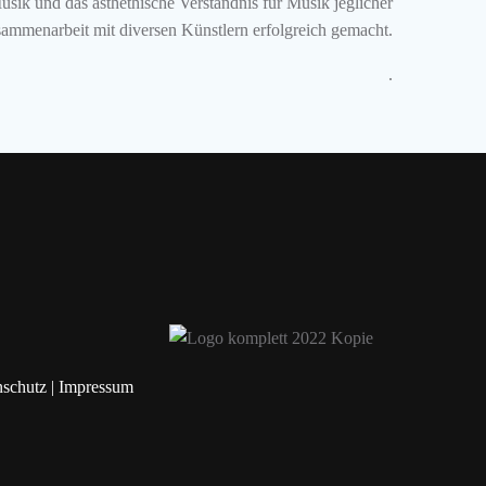
Musik und das ästhethische Verständnis für Musik jeglicher
ammenarbeit mit diversen Künstlern erfolgreich gemacht.
.
nschutz
|
Impressum